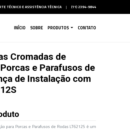
TE TÉCNICO E ASSISTÊNCIA TÉCNICA
|
(11) 2394-9844
INÍCIO
SOBRE
PRODUTOS
CONTATO
as Cromadas de
 Porcas e Parafusos de
ça de Instalação com
212S
oduto
ão para Porcas e Parafusos de Rodas LT6212S é um