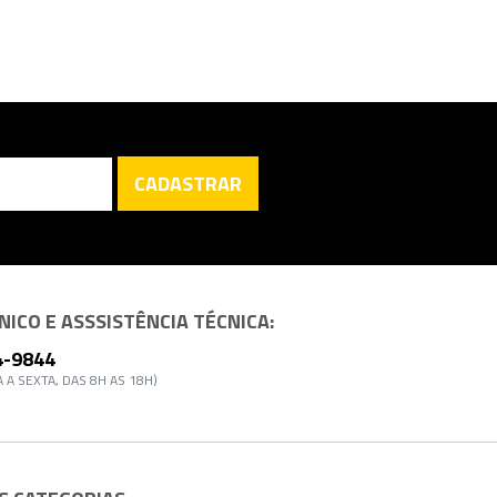
CADASTRAR
ICO E ASSSISTÊNCIA TÉCNICA:
4-9844
 A SEXTA, DAS 8H AS 18H)