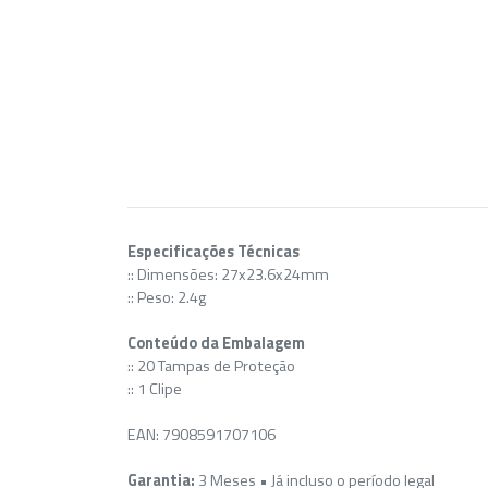
Especificações Técnicas
:: Dimensões: 27x23.6x24mm
:: Peso: 2.4g
Conteúdo da Embalagem
:: 20 Tampas de Proteção
:: 1 Clipe
EAN: 7908591707106
Garantia:
3 Meses • Já incluso o período legal