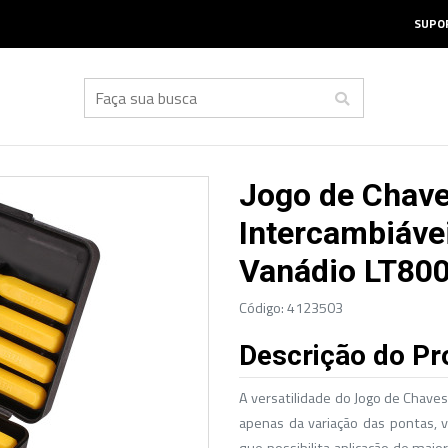
SUPOR
Jogo de Chave
Intercambiáve
Vanádio LT80
Código: 4123503
Descrição do Pr
A versatilidade do Jogo de Chave
apenas da variação das pontas, 