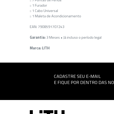
:: 7 Pontas de Fenda
:: 1 Furador
:: 1 Cabo Universal
:: 1 Maleta de Acondicionamento
EAN: 7908591707243
Garantia:
3 Meses • Já incluso o período legal
Marca: LITH
CADASTRE SEU E-MAIL
E FIQUE POR DENTRO DAS N