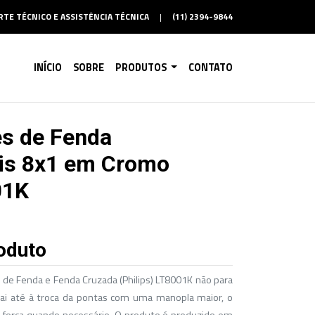
TE TÉCNICO E ASSISTÊNCIA TÉCNICA
|
(11) 2394-9844
INÍCIO
SOBRE
PRODUTOS
CONTATO
s de Fenda
is 8x1 em Cromo
01K
oduto
s de Fenda e Fenda Cruzada (Philips) LT8001K não para
vai até à troca da pontas com uma manopla maior, o