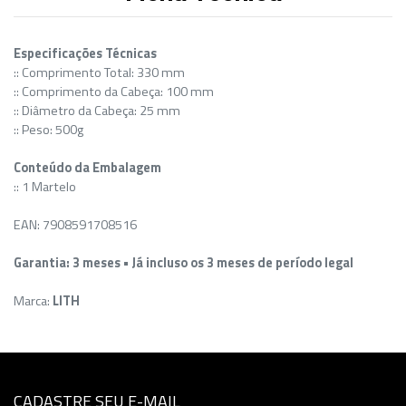
Especificações Técnicas
:: Comprimento Total: 330 mm
:: Comprimento da Cabeça: 100 mm
:: Diâmetro da Cabeça: 25 mm
:: Peso: 500g
Conteúdo da Embalagem
:: 1 Martelo
EAN: 7908591708516
Garantia: 3 meses • Já incluso os 3 meses de período legal
Marca:
LITH
CADASTRE SEU E-MAIL