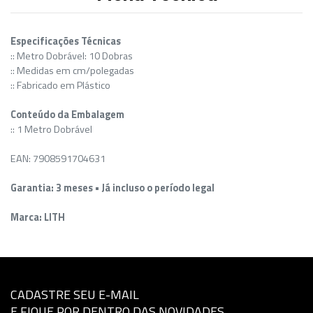
Especificações Técnicas
:: Metro Dobrável: 10 Dobras
:: Medidas em cm/polegadas
:: Fabricado em Plástico
Conteúdo da Embalagem
:: 1 Metro Dobrável
EAN: 7908591704631
Garantia: 3 meses • Já incluso o período legal
Marca: LITH
CADASTRE SEU E-MAIL
E FIQUE POR DENTRO DAS NOVIDADES