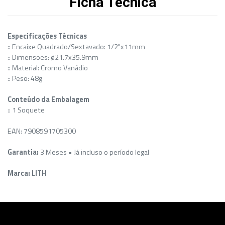
Ficha Técnica
Especificações Técnicas
:: Encaixe Quadrado/Sextavado: 1/2"x11mm
:: Dimensões: ø21.7x35.9mm
:: Material: Cromo Vanádio
:: Peso: 48g
Conteúdo da Embalagem
:: 1 Soquete
EAN: 7908591705300
Garantia:
3 Meses • Já incluso o período legal
Marca: LITH